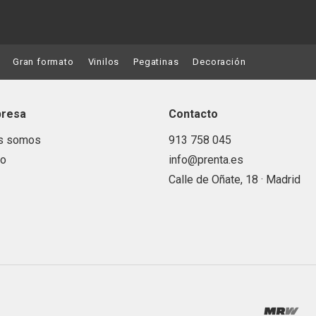
Gran formato
Vinilos
Pegatinas
Decoración
presa
Contacto
s somos
913 758 045
to
info@prenta.es
Calle de Oñate, 18 · Madrid