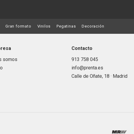
Gran formato
Vinilos
Pegatinas
Decoración
presa
Contacto
s somos
913 758 045
to
info@prenta.es
Calle de Oñate, 18 · Madrid